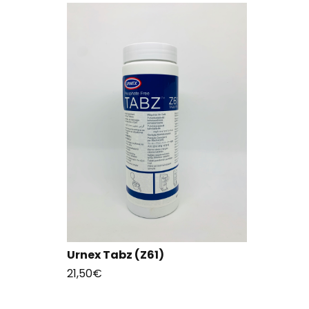
Urnex Tabz (Z61)
21,50
€