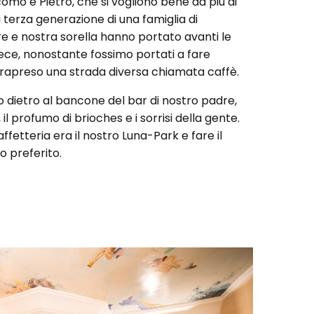
como e Pietro, che si vogliono bene da più di
a terza generazione di una famiglia di
re e nostra sorella hanno portato avanti le
vece, nonostante fossimo portati a fare
trapreso una strada diversa chiamata caffè.
dietro al bancone del bar di nostro padre,
, il profumo di brioches e i sorrisi della gente.
ffetteria era il nostro Luna-Park e fare il
o preferito.