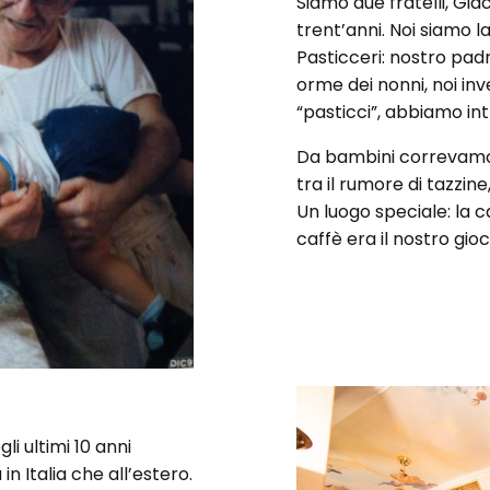
Siamo due fratelli, Gia
trent’anni. Noi siamo l
Pasticceri: nostro pad
orme dei nonni, noi in
“pasticci”, abbiamo in
Da bambini correvamo 
tra il rumore di tazzine
Un luogo speciale: la ca
caffè era il nostro gioc
li ultimi 10 anni
n Italia che all’estero.