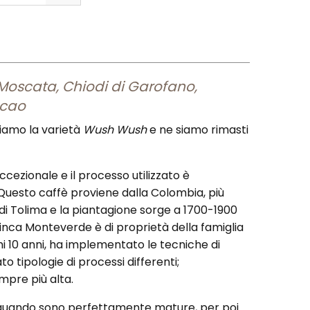
 Moscata, Chiodi di Garofano,
acao
iamo la varietà
Wush Wush
e ne siamo rimasti
ccezionale e il processo utilizzato è
Questo caffè proviene dalla Colombia, più
i Tolima e la piantagione sorge a 1700-1900
 Finca Monteverde è di proprietà della famiglia
imi 10 anni, ha implementato le tecniche di
 tipologie di processi differenti;
mpre più alta.
quando sono perfettamente mature, per poi