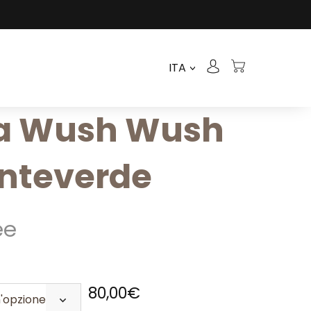
ITA
>
a Wush Wush
nteverde
ee
80,00
€