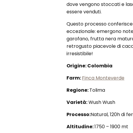
dove vengono stoccati e las
essere venduti.
Questo processo conferisce u
eccezionale: emergono note 
garofano, frutta nera matur
retrogusto piacevole di cacao
irresistibile!
Origine: Colombia
Farm:
Finca Monteverde
Regione:
Tolima
Varietà:
Wush Wush
Processo:
Natural, 120h di f
Altitudine:
1750 – 1900 mt