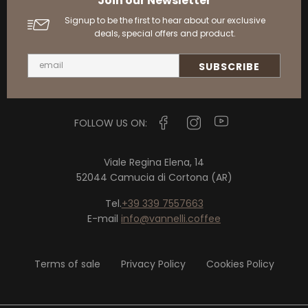
Join our Newsletter
Signup to be the first to hear about our exclusive
deals, special offers and product.
FOLLOW US ON:
Viale Regina Elena, 14
52044 Camucia di Cortona (AR)
Tel.
+39 339 7557663
E-mail
info@vannelli.coffee
Terms of sale
Privacy Policy
Cookies Policy